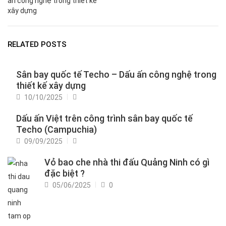
ấn công nghệ trong thiết kế
xây dựng
RELATED POSTS
Sân bay quốc tế Techo – Dấu ấn công nghệ trong
thiết kế xây dựng
Posted
10/10/2025
on
Dấu ấn Việt trên công trình sân bay quốc tế
Techo (Campuchia)
Posted
09/09/2025
on
Vỏ bao che nhà thi đấu Quảng Ninh có gì
đặc biệt ?
Posted
05/06/2025
0
on