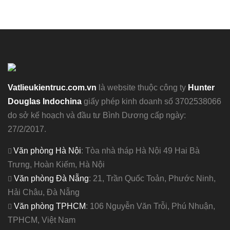
Vatlieukientruc.com.vn
là website thuộc công ty
Hunter
Douglas Indochina
giấy phép kinh doanh số 3702538066
do sở kế hoạch và đầu tư Bình Dương cấp ngày:
27/2/2017.
Văn phòng Hà Nội
: Tòa nhà tháp Hà Nội 49 Hai Bà
Trưng, Hoàn Kiếm, Hà Nội
Văn phòng Đà Nẵng
: 21, Trần Quốc Toản, Phước Ninh,
Hải Châu, Đà Nẵng
Văn phòng TPHCM
: 106 Nguyễn Văn Trỗi, Phú Nhuận,
TPHCM, Việt Nam