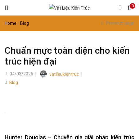
0
Previous page
Home
/
Blog
Chuẩn mực toàn diện cho kiến
trúc hiện đại
Posted
04/03/2026
vatlieukientruc
on
Blog
Hunter Douglas – Chuyên gia giải pháp kiến trúc